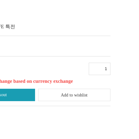
FE 특전
l change based on currency exchange
kout
Add to wishlist