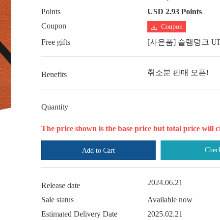
Points
USD 2.93 Points
Coupon
Coupon
Free gifts
[사은품] 슬램덩크 U
취소분 판매 오픈!
Benefits
Quantity
The price shown is the base price but total price wil
Chec
Add to Cart
2024.06.21
Release date
Sale status
Available now
Estimated Delivery Date
2025.02.21