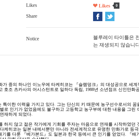
Likes
Likes
0
Share
블루레이 타이틀은 
Notice
는 재생되지 않습니다
화가 중의 하나인 이노우에 타케히코는 『슬램덩크』의 대성공으로 세계적으
 호조 츠카사의 어시스턴트로 일하다 독립, 1988년 소년점프 신인만화
특이한 이력을 가지고 있다. 그는 단신의 키 때문에 농구선수로서의 꿈을
별로 인기가 없었음에도 불구하고 고등학교 농구부에 대한 내용을 그린 이
 연재하게 되었다.
 하지 않고 젊은 작가에게 기회를 주자는 마음으로 연재를 시작하였던 것
다케히코는 일본 내에서뿐만 아니라 전세계적으로 유명한 만화가로 등극하게
일대기를 다룬 『베가본드』도 일본과 한국 등에서 큰 인기를 얻었다. 『배가