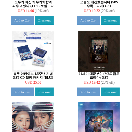
모두가 자신의 무가치함과
오늘도 매진했습니다 (SBS
싸우고 있다 (JTBC 토일드라
수목드라마) OST
마) OST
USD
14.06
(19% off)
USD
19.22
(20% off)
Add to Cart
Checkout
Add to Cart
Checkout
블루 아카이브 4.5주년 기념
21세기 대군부인 (MBC 금토
OST CD 앨범 패키지 (BLUE
드라마) OST
ARCHIVE 4.5th
USD
25.50
USD
19.42
(20% off)
ANNIVERSARY OST - CD
ALBUM PACKAGE)
Add to Cart
Checkout
Add to Cart
Checkout