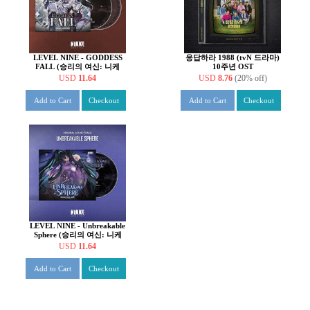
LEVEL NINE - GODDESS
응답하라 1988 (tvN 드라마)
FALL (승리의 여신: 니케
10주년 OST
OST)
USD
11.64
USD
8.76
(20% off)
Add to Cart
Checkout
Add to Cart
Checkout
LEVEL NINE - Unbreakable
Sphere (승리의 여신: 니케
OST)
USD
11.64
Add to Cart
Checkout