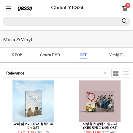
0
Global YES24
Music&Vinyl
K POP
Concert DVD
OST
Vinyl(LP)
닥터 섬보이 (ENA 월화드라
사랑을 처방해 드립니다
마) OST
(KBS 토일드라마) OST
USD
18.70
(19% off)
USD
18.96
(19% off)