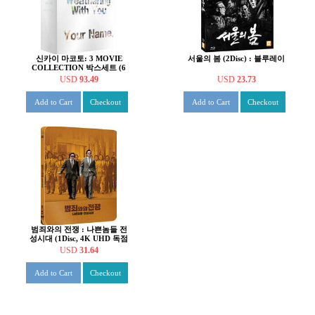
신카이 마코토: 3 MOVIE
서울의 봄 (2Disc) : 블루레이
COLLECTION 박스세트 (6
Disc 4K UHD + BD) : 블루레
USD
93.49
USD
23.73
이
Add to Cart
Checkout
Add to Cart
Checkout
범죄와의 전쟁 : 나쁜놈들 전
성시대 (1Disc, 4K UHD 독점
스틸북 쿼터슬립) : 블루레이
USD
31.64
Add to Cart
Checkout