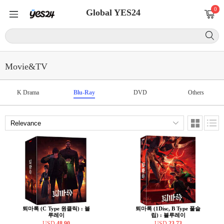
0
Global YES24
Movie&TV
K Drama
Blu-Ray
DVD
Others
퇴마록 (C Type 원클릭) : 블
퇴마록 (1Disc, B Type 풀슬
루레이
립) : 블루레이
USD
48.90
USD
23.73