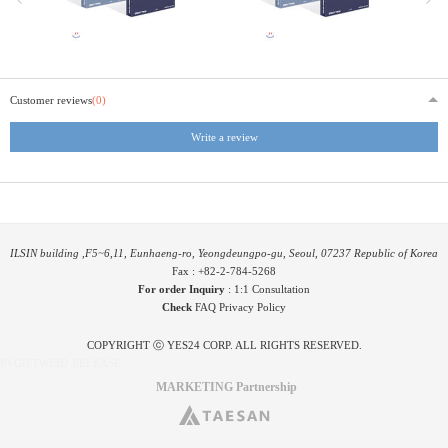
Customer reviews
(0)
Write a review
ILSIN building ,F5~6,11, Eunhaeng-ro, Yeongdeungpo-gu, Seoul, 07237 Republic of Korea
Fax : +82-2-784-5268
For order Inquiry
:
1:1 Consultation
Check
FAQ
Privacy Policy
COPYRIGHT ⓒ YES24 CORP. ALL RIGHTS RESERVED.
PYGIFTWEB2 RELEASE
MARKETING Partnership