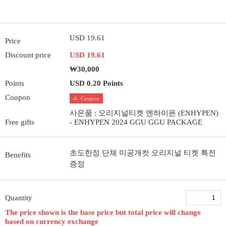
USD 19.61
Price
Discount price
USD 19.61
₩30,000
Points
USD 0.20 Points
Coupon
Coupon
사은품 : 오리지널티켓 엔하이픈 (ENHYPEN)
Free gifts
- ENHYPEN 2024 GGU GGU PACKAGE
초도한정 단체 미공개컷 오리지널 티켓 특전
Benefits
증정
Quantity
The price shown is the base price but total price will change
based on currency exchange