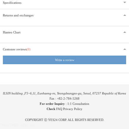
Specifications
Returns and exchanges
Hanteo Chart
Customer reviews
(0)
Write a review
ILSIN building ,F5~6,11, Eunhaeng-ro, Yeongdeungpo-gu, Seoul, 07237 Republic of Korea
Fax : +82-2-784-5268
For order Inquiry
:
1:1 Consultation
Check
FAQ
Privacy Policy
COPYRIGHT ⓒ YES24 CORP. ALL RIGHTS RESERVED.
PYGIFTWEB2 RELEASE