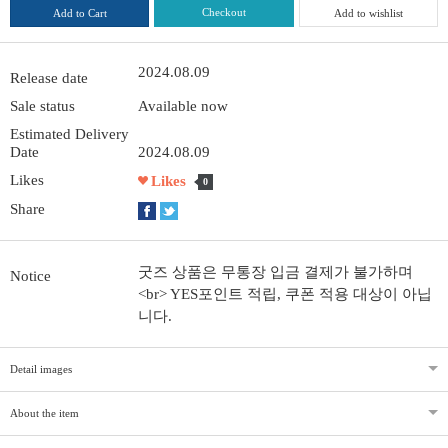
Checkout
Add to Cart
Add to wishlist
2024.08.09
Release date
Sale status
Available now
Estimated Delivery
Date
2024.08.09
Likes
Likes
0
Share
굿즈 상품은 무통장 입금 결제가 불가하며
Notice
<br> YES포인트 적립, 쿠폰 적용 대상이 아닙
니다.
Detail images
About the item