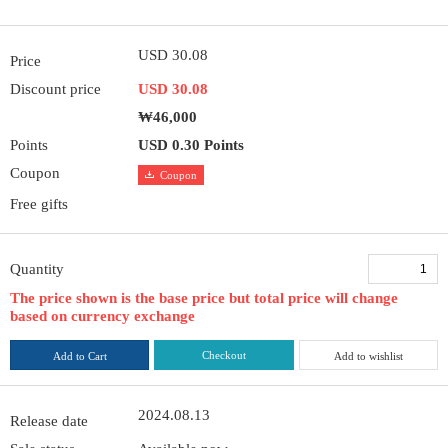
USD 30.08
Price
Discount price
USD 30.08
₩46,000
Points
USD 0.30 Points
Coupon
Coupon
Free gifts
Quantity
The price shown is the base price but total price will change
based on currency exchange
Checkout
Add to Cart
Add to wishlist
2024.08.13
Release date