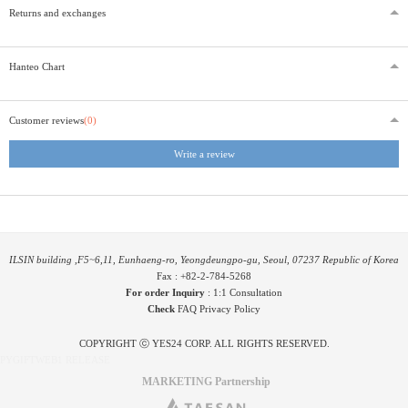
Returns and exchanges
Hanteo Chart
Customer reviews
(0)
Write a review
ILSIN building ,F5~6,11, Eunhaeng-ro, Yeongdeungpo-gu, Seoul, 07237 Republic of Korea
Fax : +82-2-784-5268
For order Inquiry
:
1:1 Consultation
Check
FAQ
Privacy Policy
COPYRIGHT ⓒ YES24 CORP. ALL RIGHTS RESERVED.
PYGIFTWEB1 RELEASE
MARKETING Partnership