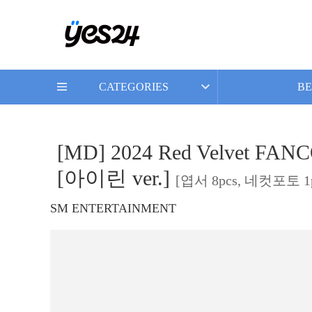
CATEGORIES
BE
[MD] 2024 Red Velvet FA
[아이린 ver.]
[엽서 8pcs, 네컷포토 1
SM ENTERTAINMENT