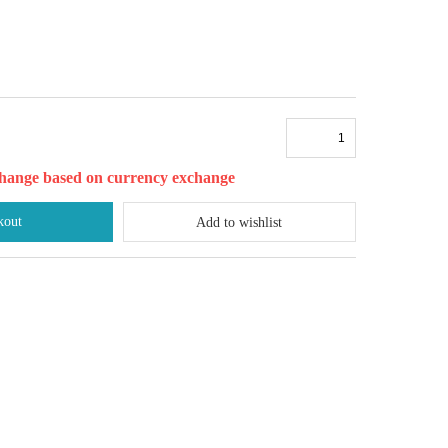
l change based on currency exchange
kout
Add to wishlist