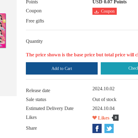
Points
USD 0.07 Points
Coupon
Coupon
Free gifts
Quantity
The price shown is the base price but total price wil
Chec
Add to Cart
2024.10.02
Release date
Sale status
Out of stock
Estimated Delivery Date
2024.10.04
Likes
Likes
0
Share