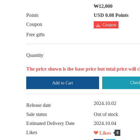
₩12,000
Points
USD 0.08 Points
Coupon
Coupon
Free gifts
Quantity
The price shown is the base price but total price wil
Chec
Add to Cart
2024.10.02
Release date
Sale status
Out of stock
Estimated Delivery Date
2024.10.04
Likes
Likes
0