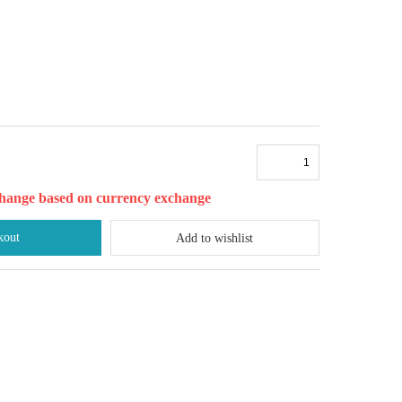
l change based on currency exchange
kout
Add to wishlist