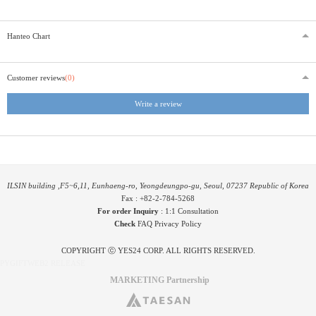
Hanteo Chart
Customer reviews
(0)
Write a review
ILSIN building ,F5~6,11, Eunhaeng-ro, Yeongdeungpo-gu, Seoul, 07237 Republic of Korea
Fax : +82-2-784-5268
For order Inquiry
:
1:1 Consultation
Check
FAQ
Privacy Policy
COPYRIGHT ⓒ YES24 CORP. ALL RIGHTS RESERVED.
PYGIFTWEB2 RELEASE
MARKETING Partnership