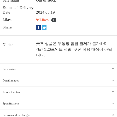
Sale status
Out of stock
Estimated Delivery
Date
2024.08.19
Likes
Likes
0
Share
굿즈 상품은 무통장 입금 결제가 불가하며
Notice
<br>YES포인트 적립, 쿠폰 적용 대상이 아닙
니다.
Item series
Detail images
About the item
Specifications
Returns and exchanges