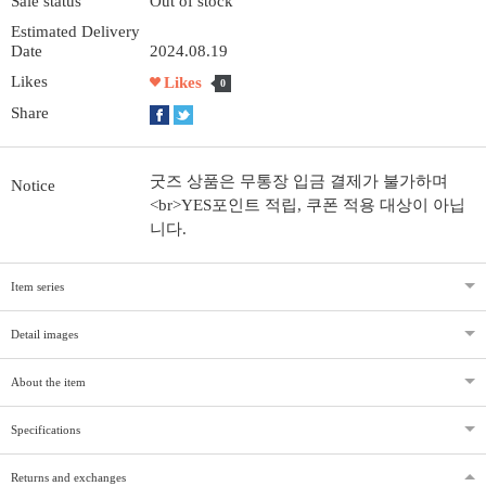
Sale status
Out of stock
Estimated Delivery
Date
2024.08.19
Likes
Likes
0
Share
굿즈 상품은 무통장 입금 결제가 불가하며
Notice
<br>YES포인트 적립, 쿠폰 적용 대상이 아닙
니다.
Item series
Detail images
About the item
Specifications
Returns and exchanges