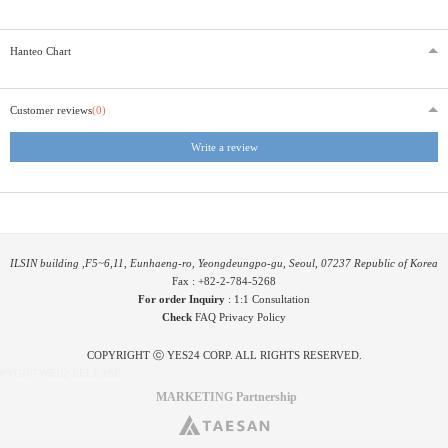
Hanteo Chart
Customer reviews
(0)
Write a review
ILSIN building ,F5~6,11, Eunhaeng-ro, Yeongdeungpo-gu, Seoul, 07237 Republic of Korea
Fax : +82-2-784-5268
For order Inquiry
:
1:1 Consultation
Check
FAQ
Privacy Policy
COPYRIGHT ⓒ YES24 CORP. ALL RIGHTS RESERVED.
PYGIFTWEB2 RELEASE
MARKETING Partnership