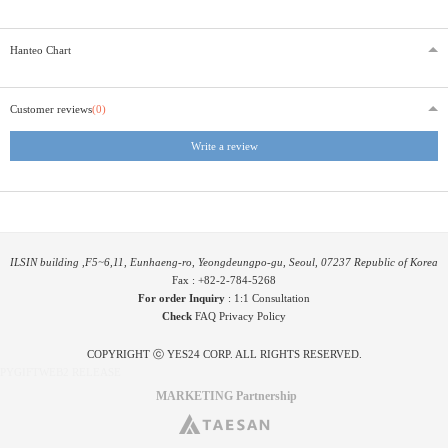
Hanteo Chart
Customer reviews
(0)
Write a review
ILSIN building ,F5~6,11, Eunhaeng-ro, Yeongdeungpo-gu, Seoul, 07237 Republic of Korea
Fax : +82-2-784-5268
For order Inquiry
:
1:1 Consultation
Check
FAQ
Privacy Policy
COPYRIGHT ⓒ YES24 CORP. ALL RIGHTS RESERVED.
PYGIFTWEB2 RELEASE
MARKETING Partnership