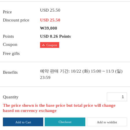
USD 25.50
Price
Discount price
USD 25.50
₩39,000
Points
USD 0.26 Points
Coupon
Coupon
Free gifts
예약 판매 기간: 10/22 (화) 15:00 ~ 11/3 (일)
Benefits
23:59
Quantity
The price shown is the base price but total price will change
based on currency exchange
Checkout
Add to Cart
Add to wishlist