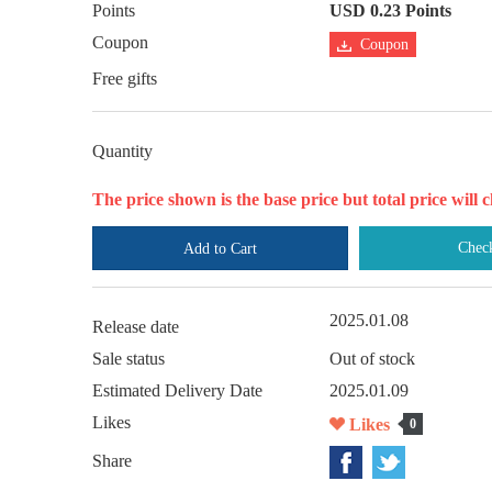
Points
USD 0.23 Points
Coupon
Coupon
Free gifts
Quantity
The price shown is the base price but total price wil
Chec
Add to Cart
2025.01.08
Release date
Sale status
Out of stock
Estimated Delivery Date
2025.01.09
Likes
Likes
0
Share