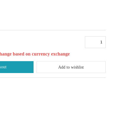
l change based on currency exchange
kout
Add to wishlist