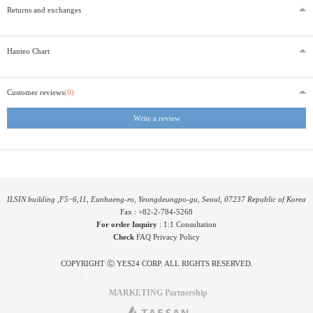
Returns and exchanges
Hanteo Chart
Customer reviews
(0)
Write a review
ILSIN building ,F5~6,11, Eunhaeng-ro, Yeongdeungpo-gu, Seoul, 07237 Republic of Korea
Fax : +82-2-784-5268
For order Inquiry
:
1:1 Consultation
Check
FAQ
Privacy Policy
COPYRIGHT ⓒ YES24 CORP. ALL RIGHTS RESERVED.
PYGIFTWEB2 RELEASE
MARKETING Partnership