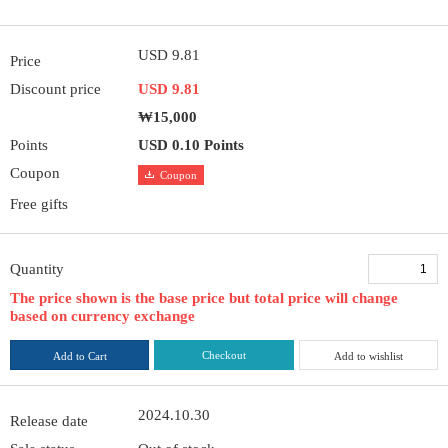
USD 9.81
Price
Discount price
USD 9.81
₩15,000
Points
USD 0.10 Points
Coupon
Coupon
Free gifts
Quantity
The price shown is the base price but total price will change
based on currency exchange
Checkout
Add to Cart
Add to wishlist
2024.10.30
Release date