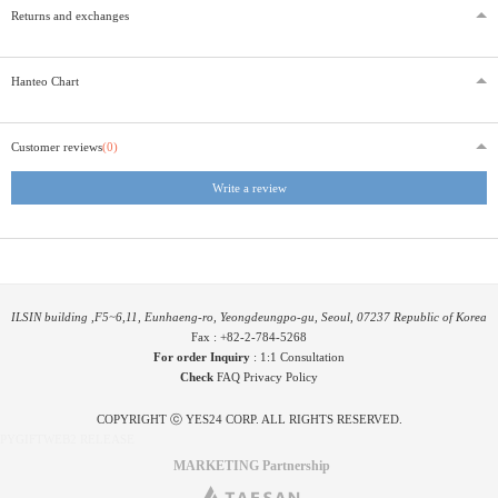
Returns and exchanges
Hanteo Chart
Customer reviews
(0)
Write a review
ILSIN building ,F5~6,11, Eunhaeng-ro, Yeongdeungpo-gu, Seoul, 07237 Republic of Korea
Fax : +82-2-784-5268
For order Inquiry
:
1:1 Consultation
Check
FAQ
Privacy Policy
COPYRIGHT ⓒ YES24 CORP. ALL RIGHTS RESERVED.
PYGIFTWEB2 RELEASE
MARKETING Partnership