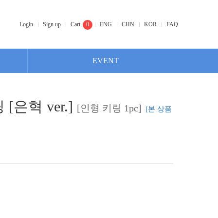
Login
Sign up
Cart
0
ENG
CHN
KOR
FAQ
EVENT
 [은혁 ver.]
[인형 키링 1pc]
[본 상품