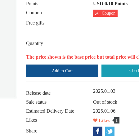
Points
USD 0.10 Points
Coupon
Coupon
Free gifts
Quantity
The price shown is the base price but total price wil
Chec
Add to Cart
2025.01.03
Release date
Sale status
Out of stock
Estimated Delivery Date
2025.01.06
Likes
Likes
1
Share