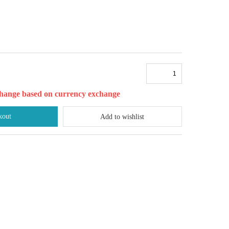
l change based on currency exchange
kout
Add to wishlist