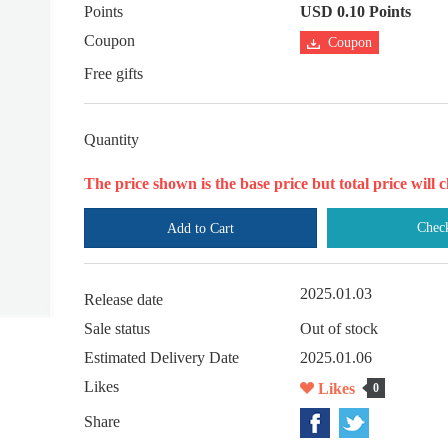
Points
USD 0.10 Points
Coupon
Coupon
Free gifts
Quantity
The price shown is the base price but total price wil
Chec
Add to Cart
2025.01.03
Release date
Sale status
Out of stock
Estimated Delivery Date
2025.01.06
Likes
Likes
0
Share