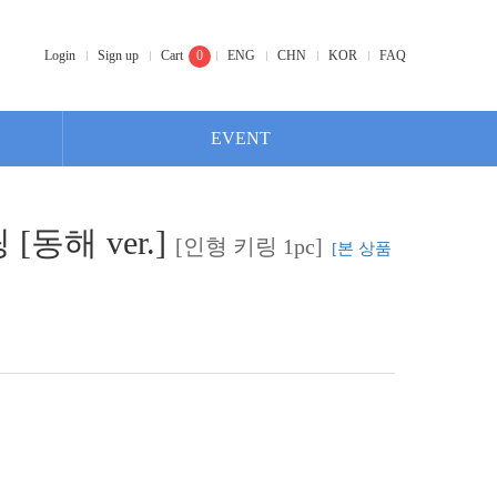
Login
Sign up
Cart
0
ENG
CHN
KOR
FAQ
EVENT
 [동해 ver.]
[인형 키링 1pc]
[본 상품