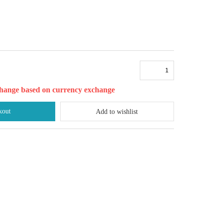
l change based on currency exchange
kout
Add to wishlist