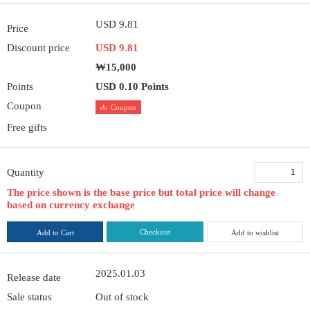
USD 9.81
Price
Discount price
USD 9.81
₩15,000
Points
USD 0.10 Points
Coupon
Coupon
Free gifts
Quantity
The price shown is the base price but total price will change
based on currency exchange
Checkout
Add to Cart
Add to wishlist
2025.01.03
Release date
Sale status
Out of stock