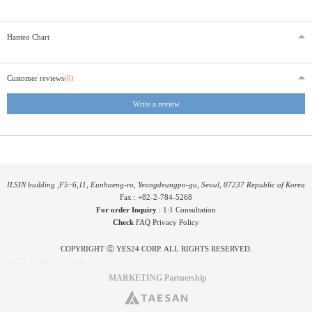
Hanteo Chart
Customer reviews
(0)
Write a review
ILSIN building ,F5~6,11, Eunhaeng-ro, Yeongdeungpo-gu, Seoul, 07237 Republic of Korea
Fax : +82-2-784-5268
For order Inquiry
:
1:1 Consultation
Check
FAQ
Privacy Policy
COPYRIGHT ⓒ YES24 CORP. ALL RIGHTS RESERVED.
PYGIFTWEB3 RELEASE
MARKETING Partnership