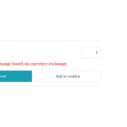
l change based on currency exchange
kout
Add to wishlist