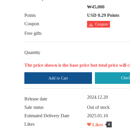
₩45,000
Points
USD 0.29 Points
Coupon
Coupon
Free gifts
Quantity
The price shown is the base price but total price wil
Chec
Add to Cart
2024.12.20
Release date
Sale status
Out of stock
Estimated Delivery Date
2025.01.10
Likes
Likes
0