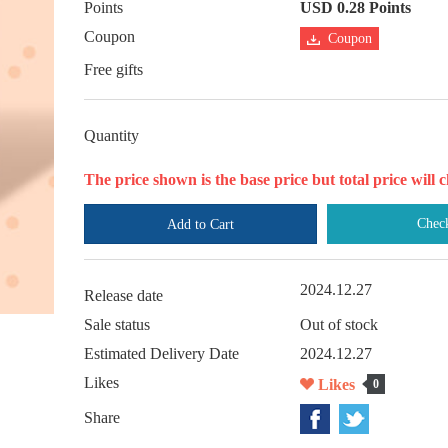
Points
USD 0.28 Points
Coupon
Coupon
Free gifts
Quantity
The price shown is the base price but total price wil
Chec
Add to Cart
2024.12.27
Release date
Sale status
Out of stock
Estimated Delivery Date
2024.12.27
Likes
Likes
0
Share