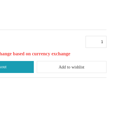
l change based on currency exchange
kout
Add to wishlist