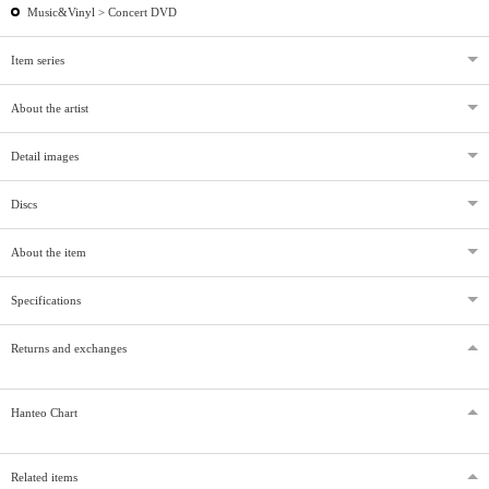
Music&Vinyl >
Concert DVD
Item series
About the artist
Detail images
Discs
About the item
Specifications
Returns and exchanges
Hanteo Chart
Related items