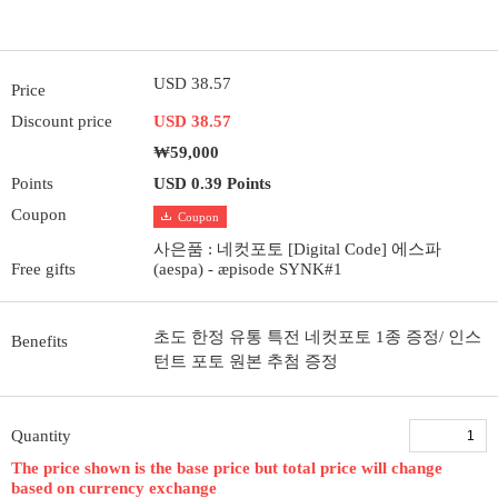
USD 38.57
Price
Discount price
USD 38.57
₩59,000
Points
USD 0.39 Points
Coupon
Coupon
사은품 : 네컷포토 [Digital Code] 에스파
Free gifts
(aespa) - æpisode SYNK#1
초도 한정 유통 특전 네컷포토 1종 증정/ 인스
Benefits
턴트 포토 원본 추첨 증정
Quantity
The price shown is the base price but total price will change
based on currency exchange