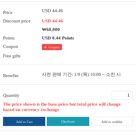
USD 44.46
Price
Discount price
USD 44.46
₩68,000
Points
USD 0.44 Points
Coupon
Coupon
Free gifts
사전 판매 기간: 1/9 (목) 10:00 ~ 소진 시
Benefits
Quantity
The price shown is the base price but total price will change
based on currency exchange
Checkout
Add to Cart
Add to wishlist