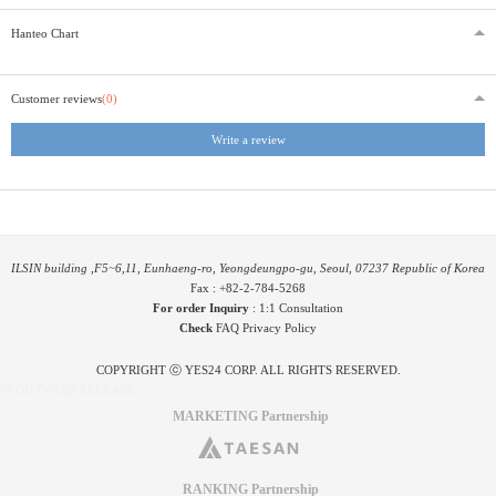
Hanteo Chart
Customer reviews
(0)
Write a review
ILSIN building ,F5~6,11, Eunhaeng-ro, Yeongdeungpo-gu, Seoul, 07237 Republic of Korea
Fax : +82-2-784-5268
For order Inquiry
:
1:1 Consultation
Check
FAQ
Privacy Policy
COPYRIGHT ⓒ YES24 CORP. ALL RIGHTS RESERVED.
PYGIFTWEB2 RELEASE
MARKETING Partnership
RANKING Partnership