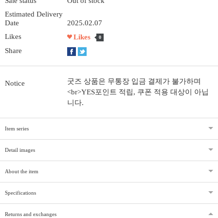
Sale status
Out of stock
Estimated Delivery
Date
2025.02.07
Likes
Likes
0
Share
굿즈 상품은 무통장 입금 결제가 불가하며
Notice
<br>YES포인트 적립, 쿠폰 적용 대상이 아닙
니다.
Item series
Detail images
About the item
Specifications
Returns and exchanges