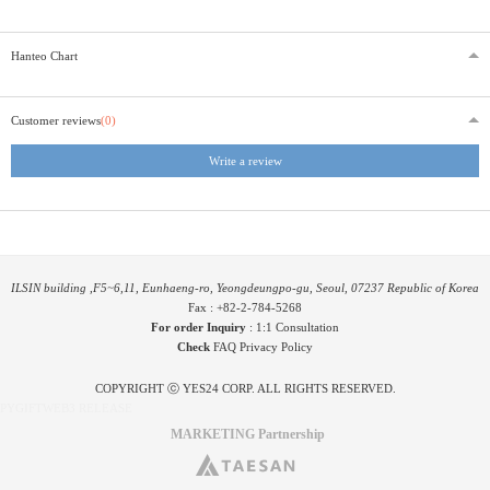
Hanteo Chart
Customer reviews
(0)
Write a review
ILSIN building ,F5~6,11, Eunhaeng-ro, Yeongdeungpo-gu, Seoul, 07237 Republic of Korea
Fax : +82-2-784-5268
For order Inquiry
:
1:1 Consultation
Check
FAQ
Privacy Policy
COPYRIGHT ⓒ YES24 CORP. ALL RIGHTS RESERVED.
PYGIFTWEB3 RELEASE
MARKETING Partnership