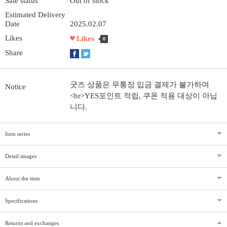
Sale status
Out of stock
Estimated Delivery
Date
2025.02.07
Likes
Likes
0
Share
굿즈 상품은 무통장 입금 결제가 불가하며
Notice
<br>YES포인트 적립, 쿠폰 적용 대상이 아닙
니다.
Item series
Detail images
About the item
Specifications
Returns and exchanges