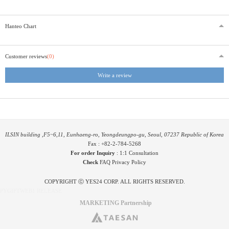
Hanteo Chart
Customer reviews
(0)
Write a review
ILSIN building ,F5~6,11, Eunhaeng-ro, Yeongdeungpo-gu, Seoul, 07237 Republic of Korea
Fax : +82-2-784-5268
For order Inquiry
:
1:1 Consultation
Check
FAQ
Privacy Policy
COPYRIGHT ⓒ YES24 CORP. ALL RIGHTS RESERVED.
PYGIFTWEB1 RELEASE
MARKETING Partnership