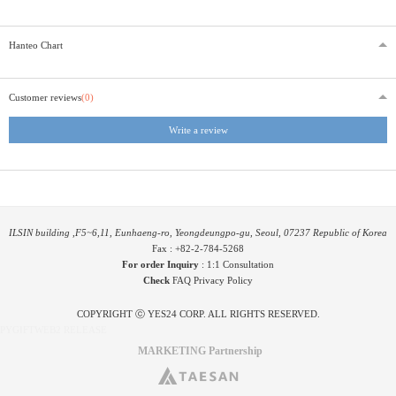
Hanteo Chart
Customer reviews
(0)
Write a review
ILSIN building ,F5~6,11, Eunhaeng-ro, Yeongdeungpo-gu, Seoul, 07237 Republic of Korea
Fax : +82-2-784-5268
For order Inquiry
:
1:1 Consultation
Check
FAQ
Privacy Policy
COPYRIGHT ⓒ YES24 CORP. ALL RIGHTS RESERVED.
PYGIFTWEB2 RELEASE
MARKETING Partnership