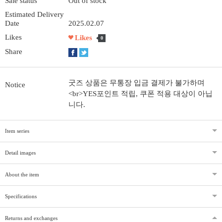
Sale status
Out of stock
Estimated Delivery
Date
2025.02.07
Likes
Likes
0
Share
굿즈 상품은 무통장 입금 결제가 불가하며
Notice
<br>YES포인트 적립, 쿠폰 적용 대상이 아닙
니다.
Item series
Detail images
About the item
Specifications
Returns and exchanges