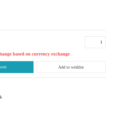
l change based on currency exchange
kout
Add to wishlist
ck