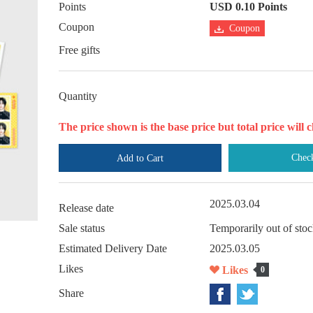
Points
USD 0.10 Points
Coupon
Coupon
Free gifts
Quantity
The price shown is the base price but total price wil
Chec
Add to Cart
2025.03.04
Release date
Sale status
Temporarily out of sto
Estimated Delivery Date
2025.03.05
Likes
Likes
0
Share