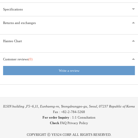
Specifications
Returns and exchanges
Hanteo Chart
Customer reviews
(0)
Write a review
ILSIN building ,F5~6,11, Eunhaeng-ro, Yeongdeungpo-gu, Seoul, 07237 Republic of Korea
Fax : +82-2-784-5268
For order Inquiry
:
1:1 Consultation
Check
FAQ
Privacy Policy
COPYRIGHT ⓒ YES24 CORP. ALL RIGHTS RESERVED.