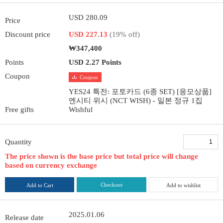
USD 280.09
Price
Discount price
USD 227.13
(19% off)
₩347,400
Points
USD 2.27 Points
Coupon
Coupon
YES24 특전: 포토카드 (6종 SET) [응모상품]
엔시티 위시 (NCT WISH) - 일본 정규 1집
Free gifts
Wishful
Quantity
The price shown is the base price but total price will change
based on currency exchange
Checkout
Add to Cart
Add to wishlist
2025.01.06
Release date