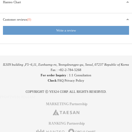
Hanteo Chart
Customer reviews
(0)
Write a review
ILSIN building ,F5~6,11, Eunhaeng-ro, Yeongdeungpo-gu, Seoul, 07237 Republic of Korea
Fax : +82-2-784-5268
For order Inquiry
:
1:1 Consultation
Check
FAQ
Privacy Policy
COPYRIGHT ⓒ YES24 CORP. ALL RIGHTS RESERVED.
PYGIFTWEB1 RELEASE
MARKETING Partnership
RANKING Partnership