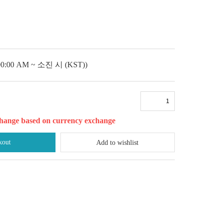
:00 AM ~ 소진 시 (KST))
l change based on currency exchange
kout
Add to wishlist