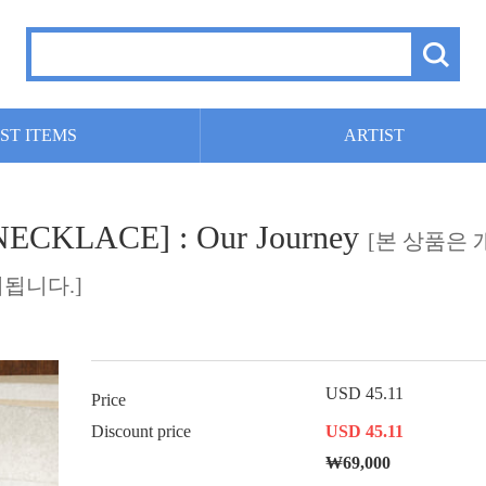
ST ITEMS
ARTIST
CKLACE] : Our Journey
[본 상품은 
됩니다.]
USD 45.11
Price
Discount price
USD 45.11
₩69,000