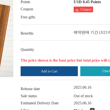
Points
USD 0.45 Points
Coupon
Coupon
Free gifts
예약판매 기간 (3/23 00
Benefits
Quantity
The price shown is the base price but total price wil
Chec
Add to Cart
2025.06.16
Release date
Sale status
Out of stock
Estimated Delivery Date
2025.06.16