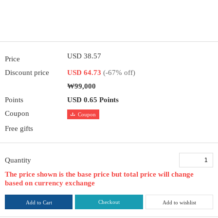
USD 38.57
Price
Discount price
USD 64.73
(-67% off)
₩99,000
Points
USD 0.65 Points
Coupon
Coupon
Free gifts
Quantity
The price shown is the base price but total price will change
based on currency exchange
Checkout
Add to Cart
Add to wishlist