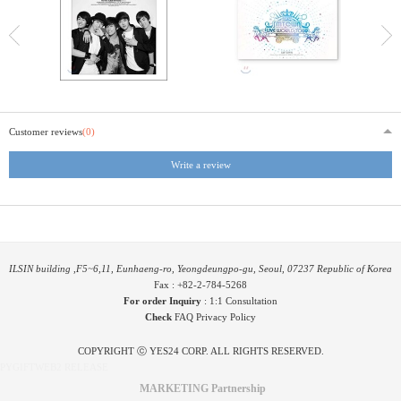
Customer reviews
(0)
Write a review
ILSIN building ,F5~6,11, Eunhaeng-ro, Yeongdeungpo-gu, Seoul, 07237 Republic of Korea
Fax : +82-2-784-5268
For order Inquiry
:
1:1 Consultation
Check
FAQ
Privacy Policy
COPYRIGHT ⓒ YES24 CORP. ALL RIGHTS RESERVED.
PYGIFTWEB2 RELEASE
MARKETING Partnership