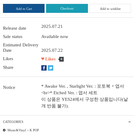
Checkout
Add to Cart
Add to wishlist
2025.07.21
Release date
Sale status
Available now
Estimated Delivery
Date
2025.07.22
Likes
Likes
0
Share
* Awake Ver. , Starlight Ver. : 포토북 + 엽서
Notice
<br>* Etched Ver. : 엽서 세트
이 상품은 YES24에서 구성한 상품입니다(낱
개 반품 불가).
CATEGORIES
Music&Vinyl >
K POP