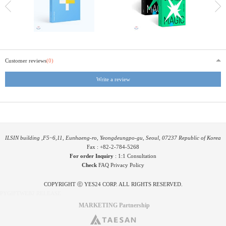
Customer reviews
(0)
Write a review
ILSIN building ,F5~6,11, Eunhaeng-ro, Yeongdeungpo-gu, Seoul, 07237 Republic of Korea
Fax : +82-2-784-5268
For order Inquiry
:
1:1 Consultation
Check
FAQ
Privacy Policy
COPYRIGHT ⓒ YES24 CORP. ALL RIGHTS RESERVED.
PYGIFTWEB2 RELEASE
MARKETING Partnership