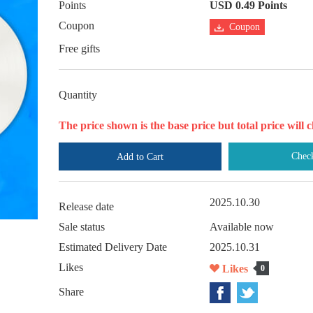
Points
USD 0.49 Points
Coupon
Coupon
Free gifts
Quantity
The price shown is the base price but total price wil
Chec
Add to Cart
2025.10.30
Release date
Sale status
Available now
Estimated Delivery Date
2025.10.31
Likes
Likes
0
Share