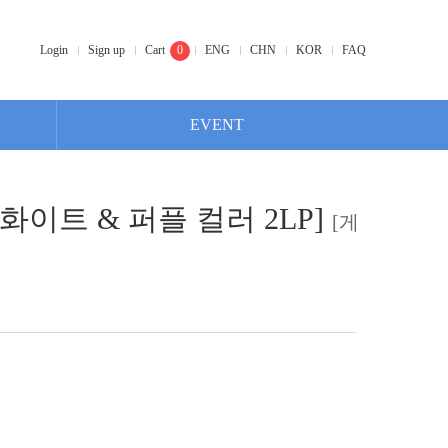
Login
Sign up
Cart
0
ENG
CHN
KOR
FAQ
EVENT
[화이트 & 퍼플 컬러 2LP]
[게