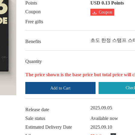
Points
USD 0.13 Points
Coupon
Coupon
Free gifts
초도 한정 스탬프 스티커
Benefits
Quantity
The price shown is the base price but total price wil
Chec
Add to Cart
2025.09.05
Release date
Sale status
Available now
Estimated Delivery Date
2025.09.10