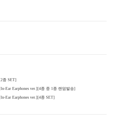
[2종 SET]
n-Ear Earphones ver.][4종 중 1종 랜덤발송]
Ear Earphones ver.][4종 SET]