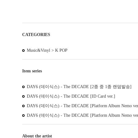
CATEGORIES
Music&Vinyl >
K POP
Item series
DAY6 (데이식스) - The DECADE [2종 중 1종 랜덤발송]
DAY6 (데이식스) - The DECADE [ID Card ver.]
DAY6 (데이식스) - The DECADE [Platform Album Nemo 
DAY6 (데이식스) - The DECADE [Platform Album Nemo ver
About the artist