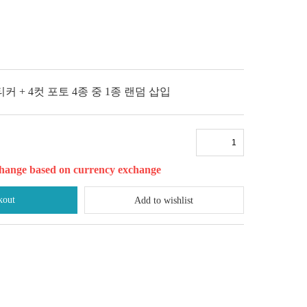
 + 4컷 포토 4종 중 1종 랜덤 삽입
l change based on currency exchange
kout
Add to wishlist