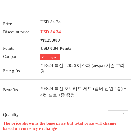
USD 84.34
Price
Discount price
USD 84.34
₩129,000
Points
USD 0.84 Points
Coupon
Coupon
YES24 특전 : 2026 에스파 (aespa) 시즌 그리
Free gifts
팅
YES24 특전 포토카드 세트 (멤버 전원 4종) +
Benefits
4컷 포토 1종 증정
Quantity
The price shown is the base price but total price will change
based on currency exchange