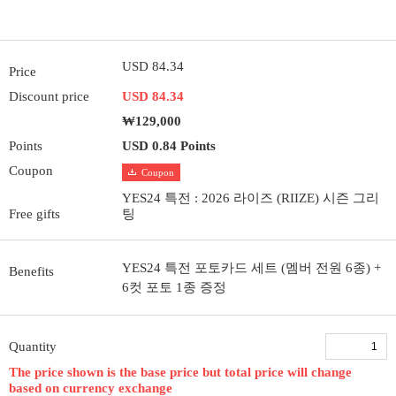
USD 84.34
Price
Discount price
USD 84.34
₩129,000
Points
USD 0.84 Points
Coupon
Coupon
YES24 특전 : 2026 라이즈 (RIIZE) 시즌 그리
Free gifts
팅
YES24 특전 포토카드 세트 (멤버 전원 6종) +
Benefits
6컷 포토 1종 증정
Quantity
The price shown is the base price but total price will change
based on currency exchange