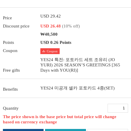
USD 29.42
Price
Discount price
USD 26.48
(10% off)
₩40,500
Points
USD 0.26 Points
Coupon
Coupon
YES24 특전: 포토카드 세트 조유리 (JO
YURI) 2026 SEASON’S GREETINGS [365
Free gifts
Days with YOU(RI)]
YES24 미공개 셀카 포토카드 4종(SET)
Benefits
Quantity
The price shown is the base price but total price will change
based on currency exchange