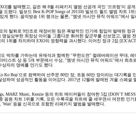
OXO]를 발매했고, 같은 해 8월 리패키지 앨범 선공개 곡인 '으르렁'이 공
다. 빌보드 Best K-POP Songs of 2013와 빌보드 월드 앨범 차트
있게 했다. 음악방송 1위 랭크는 물론, "엠넷 아시안 뮤직 어워드"에서 
오의 탈퇴로 9인조로 재정비된 팀은 폭발적인 인기에 힘입어 발매된 정규 2집의 타
께 명실상부한 최정상 아이돌 그룹다운 화려한 칼군무를 선보였고, 앨범 
의 1위를 차지하며 EXO의 영향력을 과시했다. 이어진 정규 2집 [EX'ACT
에도 박차를 가하는데 유재석과 함께한 "무한도전" 컬래버레이션 무대, 레
아티스트 상 등 5개 부문에서 수상, "엠넷 아시안 뮤직 어워드"에서 최초로
 수상자의 영예를 안기도 했다.
곡 'Ko Ko Bop'으로 컴백하여 선주문 80만 장, 초동 60만 장이라는 대
달성하며 성공적인 활동을 이어갔다. 2017년 12월에 발매된 겨울 스페셜 앨
nderdogs, MARZ Music, Kenzie 등의 히트 메이커들이 참여한 5집 [DON
후 각종 음원 차트 1위를 기록, 모든 수록곡을 차트에 줄 세우면서 여전한 인기를
)', 'Wait' 등을 신곡으로 포함한 리패키지 앨범을 발매했다.