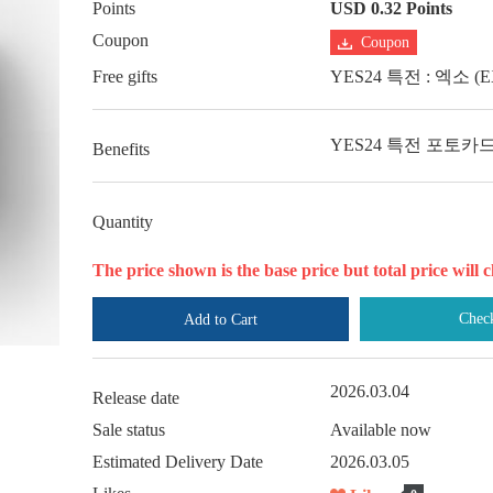
Points
USD 0.32 Points
Coupon
Coupon
Free gifts
YES24 특전 : 엑소 
YES24 특전 포토카드
Benefits
Quantity
The price shown is the base price but total price wil
Chec
Add to Cart
2026.03.04
Release date
Sale status
Available now
Estimated Delivery Date
2026.03.05