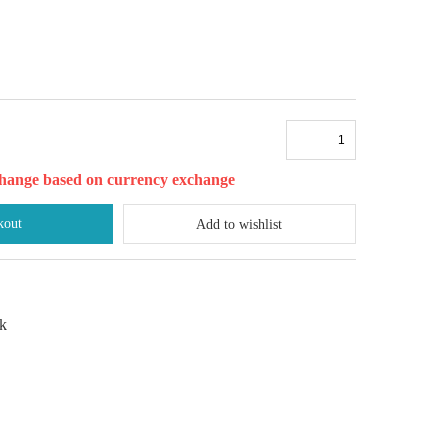
l change based on currency exchange
kout
Add to wishlist
ck