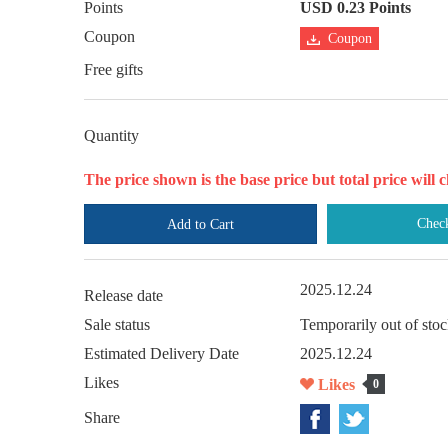
Points
USD 0.23 Points
Coupon
Coupon
Free gifts
Quantity
The price shown is the base price but total price wil
Chec
Add to Cart
2025.12.24
Release date
Sale status
Temporarily out of sto
Estimated Delivery Date
2025.12.24
Likes
Likes
0
Share