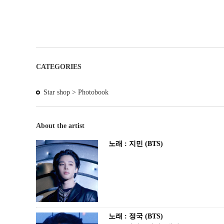
CATEGORIES
Star shop >
Photobook
About the artist
노래 : 지민 (BTS)
노래 : 정국 (BTS)