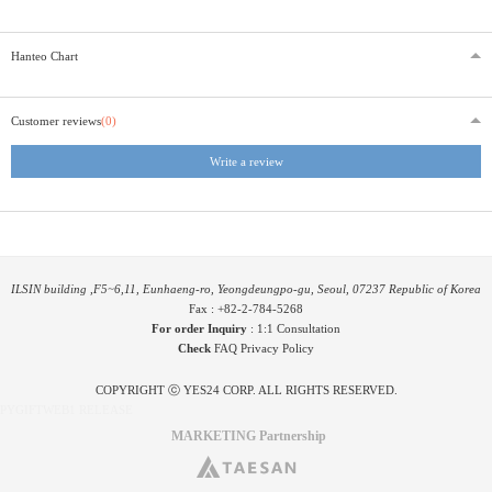
Hanteo Chart
Customer reviews
(0)
Write a review
ILSIN building ,F5~6,11, Eunhaeng-ro, Yeongdeungpo-gu, Seoul, 07237 Republic of Korea
Fax : +82-2-784-5268
For order Inquiry
:
1:1 Consultation
Check
FAQ
Privacy Policy
COPYRIGHT ⓒ YES24 CORP. ALL RIGHTS RESERVED.
PYGIFTWEB1 RELEASE
MARKETING Partnership