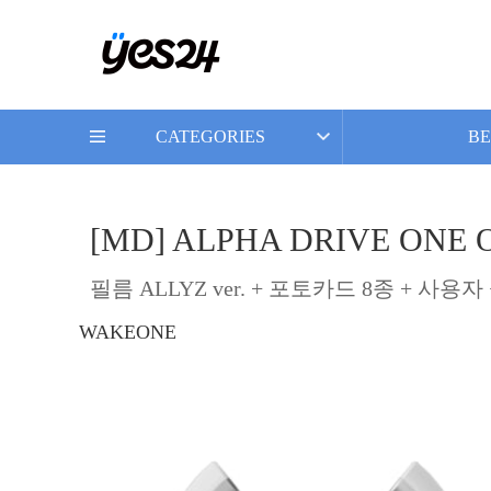
CATEGORIES
BE
[MD] ALPHA DRIVE ONE 
필름 ALLYZ ver. + 포토카드 8종 + 사용
WAKEONE