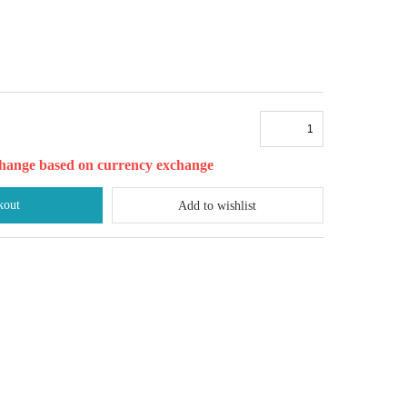
l change based on currency exchange
kout
Add to wishlist