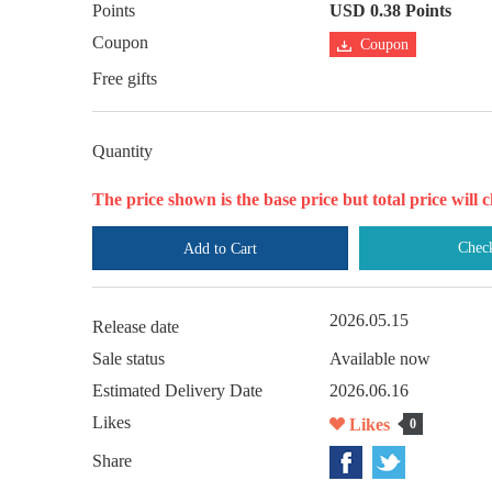
Points
USD 0.38 Points
Coupon
Coupon
Free gifts
Quantity
The price shown is the base price but total price wil
Chec
Add to Cart
2026.05.15
Release date
Sale status
Available now
Estimated Delivery Date
2026.06.16
Likes
Likes
0
Share