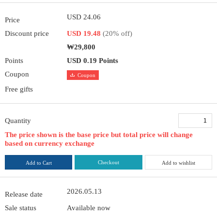
USD 24.06
Price
Discount price
USD 19.48
(20% off)
₩29,800
Points
USD 0.19 Points
Coupon
Coupon
Free gifts
Quantity
The price shown is the base price but total price will change
based on currency exchange
Checkout
Add to Cart
Add to wishlist
2026.05.13
Release date
Sale status
Available now