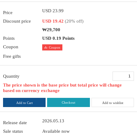
USD 23.99
Price
Discount price
USD 19.42
(20% off)
₩29,700
Points
USD 0.19 Points
Coupon
Coupon
Free gifts
Quantity
The price shown is the base price but total price will change
based on currency exchange
Checkout
Add to Cart
Add to wishlist
2026.05.13
Release date
Sale status
Available now