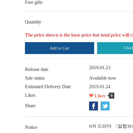
Free gifts
Quantity
The price shown is the base price but total price wil
Chec
Add to Cart
2019.01.23
Release date
Sale status
Available now
Estimated Delivery Date
2019.01.24
Likes
Likes
0
Share
tvN 드라마 〈알함
Notice