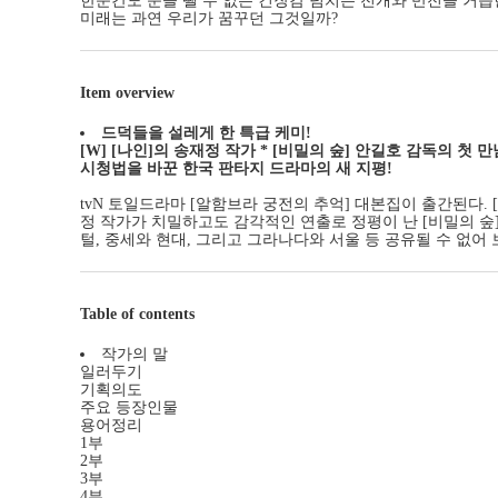
한순간도 눈을 뗄 수 없는 긴장감 넘치는 전개와 반전을 거듭
미래는 과연 우리가 꿈꾸던 그것일까?
Item overview
드덕들을 설레게 한 특급 케미!
[W] [나인]의 송재정 작가 * [비밀의 숲] 안길호 감독의 첫 만
시청법을 바꾼 한국 판타지 드라마의 새 지평!
tvN 토일드라마 [알함브라 궁전의 추억] 대본집이 출간된다. 
정 작가가 치밀하고도 감각적인 연출로 정평이 난 [비밀의 숲
털, 중세와 현대, 그리고 그라나다와 서울 등 공유될 수 없
Table of contents
작가의 말
일러두기
기획의도
주요 등장인물
용어정리
1부
2부
3부
4부