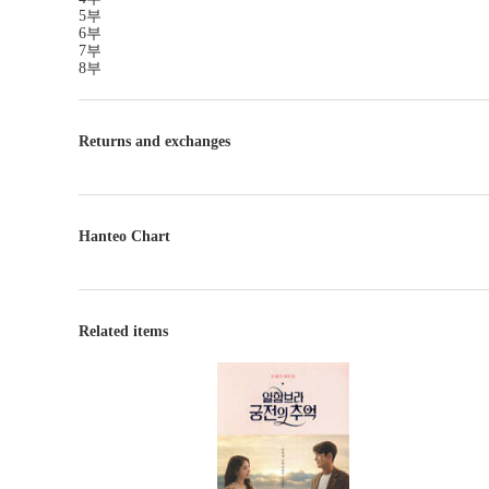
5부
6부
7부
8부
Returns and exchanges
Hanteo Chart
Related items