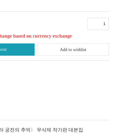
l change based on currency exchange
kout
Add to wishlist
브라 궁전의 추억〉 무삭제 작가판 대본집