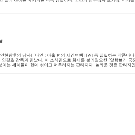
한 끝에 전하는 메시지는 더욱 강렬하다. 인간의 탐구심과 호기심, 미지를
남
[인현왕후의 남자] [나인 : 아홉 번의 시간여행] [W] 등 집필하는 작
] 안길호 감독과 만났다. 이 소식만으로 화제를 불러일으킨 [알함브라 궁전
어 보이는 세계들이 한데 섞이고 어우러지는 판타지다. 놀라운 것은 판타지