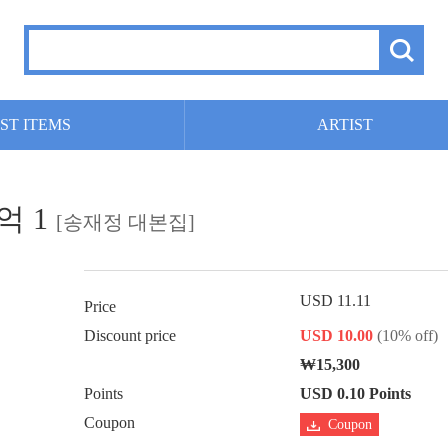
ST ITEMS
ARTIST
억 1
[송재정 대본집]
USD 11.11
Price
Discount price
USD 10.00
(10% off)
₩15,300
Points
USD 0.10 Points
Coupon
Coupon