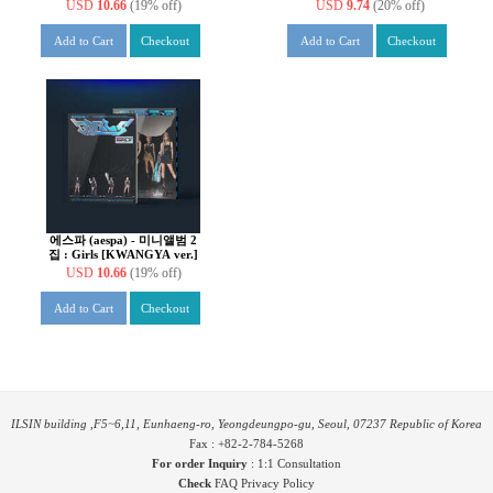
ver.][띠지 커버 4종 중 1종
[커버 2종 중 1종 랜덤 발송]
USD
10.66
(19% off)
USD
9.74
(20% off)
랜덤 발송]
Add to Cart
Checkout
Add to Cart
Checkout
에스파 (aespa) - 미니앨범 2
집 : Girls [KWANGYA ver.]
USD
10.66
(19% off)
Add to Cart
Checkout
ILSIN building ,F5~6,11, Eunhaeng-ro, Yeongdeungpo-gu, Seoul, 07237 Republic of Korea
Fax : +82-2-784-5268
For order Inquiry
:
1:1 Consultation
Check
FAQ
Privacy Policy