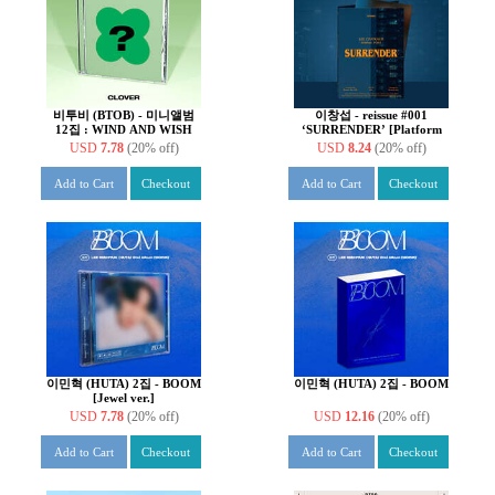
비투비 (BTOB) - 미니앨범
이창섭 - reissue #001
12집 : WIND AND WISH
‘SURRENDER’ [Platform
[CLOVER ver.]
ver.]
USD
7.78
(20% off)
USD
8.24
(20% off)
Add to Cart
Checkout
Add to Cart
Checkout
이민혁 (HUTA) 2집 - BOOM
이민혁 (HUTA) 2집 - BOOM
[Jewel ver.]
USD
7.78
(20% off)
USD
12.16
(20% off)
Add to Cart
Checkout
Add to Cart
Checkout