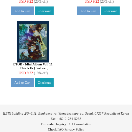
ver.]
USD
9.22
(20% off)
USD
9.22
(20% off)
Add to Cart
Checkout
Add to Cart
Checkout
BTOB - Mini Album Vol. 11
: This Is Us [Feel ver.]
USD
9.22
(19% off)
Add to Cart
Checkout
ILSIN building ,F5~6,11, Eunhaeng-ro, Yeongdeungpo-gu, Seoul, 07237 Republic of Korea
Fax : +82-2-784-5268
For order Inquiry
:
1:1 Consultation
Check
FAQ
Privacy Policy