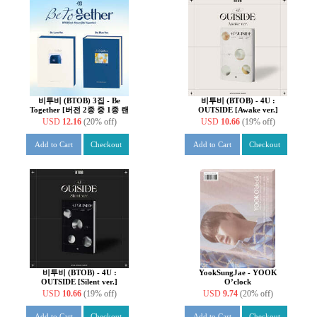
비투비 (BTOB) 3집 - Be
비투비 (BTOB) - 4U :
Together [버전 2종 중 1종 랜
OUTSIDE [Awake ver.]
덤 발송]
USD
12.16
(20% off)
USD
10.66
(19% off)
Add to Cart
Checkout
Add to Cart
Checkout
비투비 (BTOB) - 4U :
YookSungJae - YOOK
OUTSIDE [Silent ver.]
O’clock
USD
10.66
(19% off)
USD
9.74
(20% off)
Add to Cart
Checkout
Add to Cart
Checkout