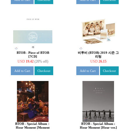
BTOB - Piece of BTOB
비투비 (BTOB) 2019 시즌 그
[7CD]
리팅
USD
19.42
(20% off)
USD
26.15
Add to Cart
Checkout
Add to Cart
Checkout
BTOB - Special Album：
BTOB - Special Album :
Hour Moment [Moment
Hour Moment [Hour ver.]