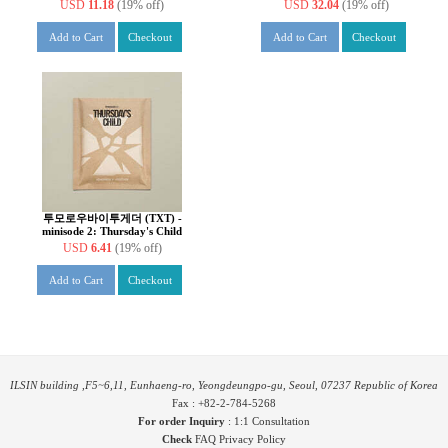
[버전 3종 중 1종 랜덤 발송]
[TEAR ver.][SET]
USD
11.18
(19% off)
USD
32.04
(19% off)
Add to Cart
Checkout
Add to Cart
Checkout
투모로우바이투게더 (TXT) -
minisode 2: Thursday's Child
[TEAR ver.][커버 5종 중 1종
USD
6.41
(19% off)
랜덤 발송]
Add to Cart
Checkout
ILSIN building ,F5~6,11, Eunhaeng-ro, Yeongdeungpo-gu, Seoul, 07237 Republic of Korea
Fax : +82-2-784-5268
For order Inquiry
:
1:1 Consultation
Check
FAQ
Privacy Policy