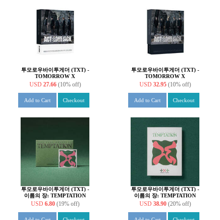
투모로우바이투게더 (TXT) -
투모로우바이투게더 (TXT) -
TOMORROW X
TOMORROW X
TOGETHER WORLD
TOGETHER WORLD
USD
27.66
(10% off)
USD
32.95
(10% off)
TOUR [ACT : LOVE SICK]
TOUR [ACT : LOVE SICK]
IN SEOUL [DVD]
IN SEOUL [DIGITAL
Add to Cart
Checkout
Add to Cart
Checkout
CODE]
투모로우바이투게더 (TXT) -
투모로우바이투게더 (TXT) -
이름의 장: TEMPTATION
이름의 장: TEMPTATION
(Weverse Albums ver.)
[Lullaby ver.] [5종 SET]
USD
6.80
(19% off)
USD
38.90
(20% off)
Add to Cart
Checkout
Add to Cart
Checkout