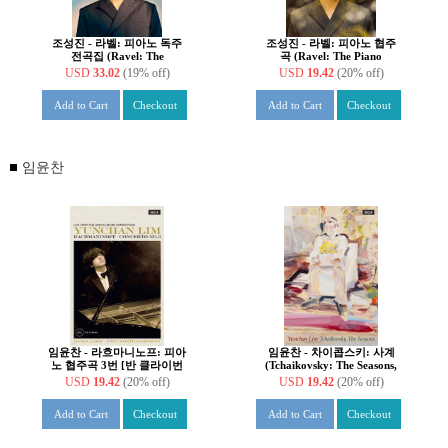
조성진 - 라벨: 피아노 독주
조성진 - 라벨: 피아노 협주
전곡집 (Ravel: The
곡 (Ravel: The Piano
Complete Solo Piano Works)
Concertos) [카세트테이프]
USD
33.02
(19% off)
USD
19.42
(20% off)
[카세트테이프]
Add to Cart
Checkout
Add to Cart
Checkout
임윤찬
임윤찬 - 라흐마니노프: 피아
임윤찬 - 차이콥스키: 사계
노 협주곡 3번 [반 클라이번
(Tchaikovsky: The Seasons,
콩쿠르 실황 녹음]
Op. 37a) [카세트테이프]
USD
19.42
(20% off)
USD
19.42
(20% off)
(Rachmaninov: Piano
Concerto Op.30) [카세트테
Add to Cart
Checkout
Add to Cart
Checkout
이프]