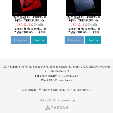
[응모상품] TREASURE (트
[응모상품] TREASURE (트
레저) - TREASURE 4th
레저) - TREASURE 4th
MINI ALBUM [NEW WAV]
MINI ALBUM [NEW WAV]
USD
12.16
(20% off)
USD
12.16
(20% off)
RED VER.
ICE VER.
:
YES24 특전: 포토카드 [응
:
YES24 특전: 포토카드 [응
모상품] TREASURE (트레
모상품] TREASURE (트레
저) - TREASURE 4th MINI
저) - TREASURE 4th MINI
ALBUM [NEW WAV]
ALBUM [NEW WAV]
Add to Cart
Checkout
Add to Cart
Checkout
ILSIN building ,F5~6,11, Eunhaeng-ro, Yeongdeungpo-gu, Seoul, 07237 Republic of Korea
Fax : +82-2-784-5268
For order Inquiry
:
1:1 Consultation
Check
FAQ
Privacy Policy
COPYRIGHT ⓒ YES24 CORP. ALL RIGHTS RESERVED.
PYGIFTWEB1 RELEASE
MARKETING Partnership