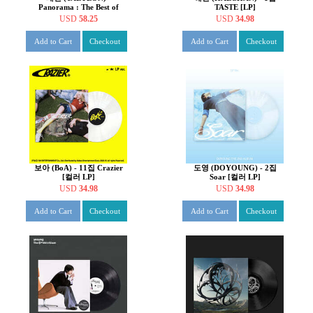
Panorama : The Best of
TASTE [LP]
TAEYEON [컬러 2LP]
USD
58.25
USD
34.98
Add to Cart
Checkout
Add to Cart
Checkout
보아 (BoA) - 11집 Crazier
도영 (DOYOUNG) - 2집
[컬러 LP]
Soar [컬러 LP]
USD
34.98
USD
34.98
Add to Cart
Checkout
Add to Cart
Checkout