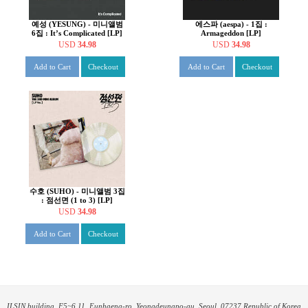
예성 (YESUNG) - 미니앨범
에스파 (aespa) - 1집 :
6집 : It’s Complicated [LP]
Armageddon [LP]
USD
34.98
USD
34.98
Add to Cart
Checkout
Add to Cart
Checkout
수호 (SUHO) - 미니앨범 3집
: 점선면 (1 to 3) [LP]
USD
34.98
Add to Cart
Checkout
ILSIN building ,F5~6,11, Eunhaeng-ro, Yeongdeungpo-gu, Seoul, 07237 Republic of Korea