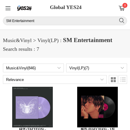
0
Global YES24
SM Entertainment
Music&Vinyl > Vinyl(LP) :
Search results : 7
태연 (TAEYEON) -
해찬 (HAECHAN) - 1집