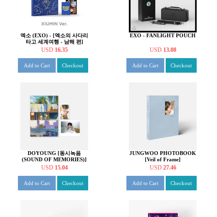
엑소 (EXO) - [엑소의 사다리
EXO - FANLIGHT POUCH
타고 세계여행 - 남해 편]
PHOTO STORY BOOK
USD
16.35
USD
13.08
[XIUMIN]
Add to Cart
Checkout
Add to Cart
Checkout
DOYOUNG [동시녹음
JUNGWOO PHOTOBOOK
(SOUND OF MEMORIES)]
[Veil of Frame]
BEHIND BOOK SET
USD
15.04
USD
27.46
Add to Cart
Checkout
Add to Cart
Checkout