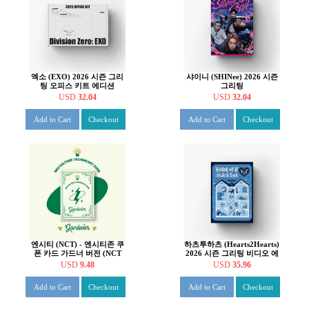
엑소 (EXO) 2026 시즌 그리
샤이니 (SHINee) 2026 시즌
팅 오피스 키트 에디션
그리팅
USD
32.04
USD
32.04
Add to Cart
Checkout
Add to Cart
Checkout
엔시티 (NCT) - 엔시티존 쿠
하츠투하츠 (Hearts2Hearts)
폰 카드 가드너 버전 (NCT
2026 시즌 그리팅 비디오 에
ZONE COUPON CARD
디션
USD
9.48
USD
35.96
GARDENER ver.)
Add to Cart
Checkout
Add to Cart
Checkout