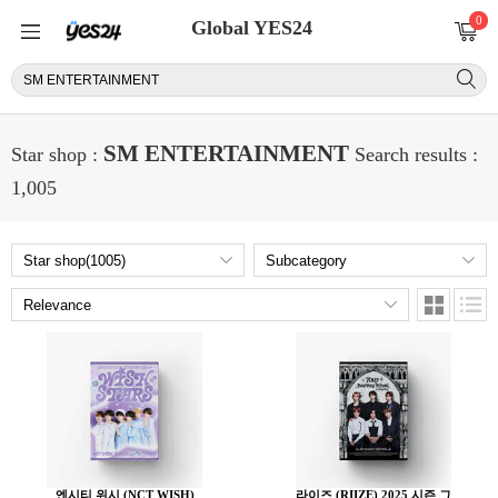
0
Global YES24
SM ENTERTAINMENT
Star shop :
Search results :
1,005
엔시티 위시 (NCT WISH)
라이즈 (RIIZE) 2025 시즌 그